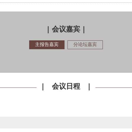
| 会议嘉宾 |
主报告嘉宾
分论坛嘉宾
| 会议日程 |