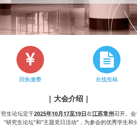
回执缴费
在线投稿
| 大会介绍 |
研究生论坛定于
2025
年
10
月
17
至
19
日
在
江苏常州
召开。会
、"研究生论坛"和"主题党日活动"，为参会的优秀学生